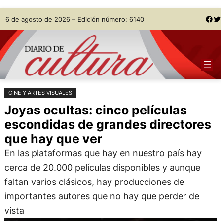
Saltar
Skip
Facebook
Twitter
6 de agosto de 2026 – Edición número: 6140
al
to
contenido
content
CINE Y ARTES VISUALES
Joyas ocultas: cinco películas
escondidas de grandes directores
que hay que ver
En las plataformas que hay en nuestro país hay
cerca de 20.000 películas disponibles y aunque
faltan varios clásicos, hay producciones de
importantes autores que no hay que perder de
vista