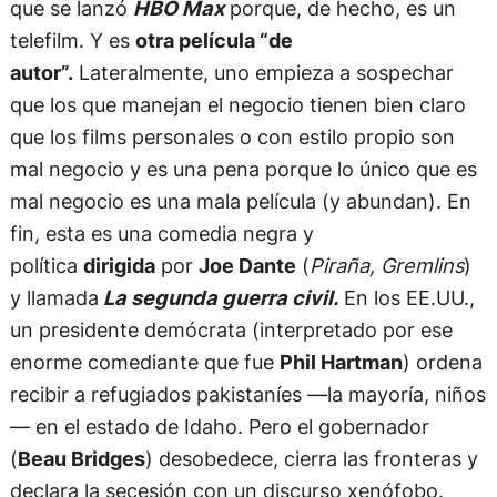
que se lanzó
HBO Max
porque, de hecho, es un
telefilm. Y es
otra película “de
autor”.
Lateralmente, uno empieza a sospechar
que los que manejan el negocio tienen bien claro
que los films personales o con estilo propio son
mal negocio y es una pena porque lo único que es
mal negocio es una mala película (y abundan). En
fin, esta es una comedia negra y
política
dirigida
por
Joe Dante
(
Piraña, Gremlins
)
y llamada
La segunda guerra civil.
En los EE.UU.,
un presidente demócrata (interpretado por ese
enorme comediante que fue
Phil Hartman
) ordena
recibir a refugiados pakistaníes —la mayoría, niños
— en el estado de Idaho. Pero el gobernador
(
Beau Bridges
) desobedece, cierra las fronteras y
declara la secesión con un discurso xenófobo.