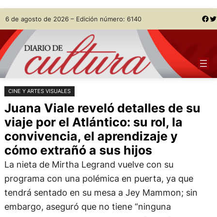
Saltar
Skip
Facebook
Twitter
6 de agosto de 2026 – Edición número: 6140
al
to
contenido
content
CINE Y ARTES VISUALES
Juana Viale reveló detalles de su
viaje por el Atlántico: su rol, la
convivencia, el aprendizaje y
cómo extrañó a sus hijos
La nieta de Mirtha Legrand vuelve con su
programa con una polémica en puerta, ya que
tendrá sentado en su mesa a Jey Mammon; sin
embargo, aseguró que no tiene “ninguna