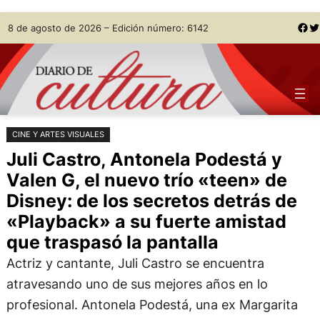
Saltar
Skip
Facebook
Twitter
8 de agosto de 2026 – Edición número: 6142
al
to
contenido
content
CINE Y ARTES VISUALES
Juli Castro, Antonela Podestá y
Valen G, el nuevo trío «teen» de
Disney: de los secretos detrás de
«Playback» a su fuerte amistad
que traspasó la pantalla
Actriz y cantante, Juli Castro se encuentra
atravesando uno de sus mejores años en lo
profesional. Antonela Podestá, una ex Margarita