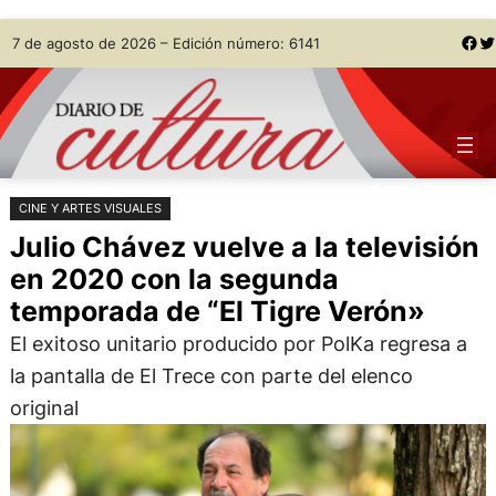
Saltar
Skip
Facebook
Twitter
7 de agosto de 2026 – Edición número: 6141
al
to
contenido
content
CINE Y ARTES VISUALES
Julio Chávez vuelve a la televisión
en 2020 con la segunda
temporada de “El Tigre Verón»
El exitoso unitario producido por PolKa regresa a
la pantalla de El Trece con parte del elenco
original