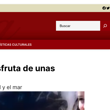
Facebook
Twitter
B
u
s
c
ÍSTICAS CULTURALES
a
r
sfruta de unas
 y el mar