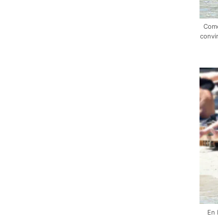
Como
convi
En 