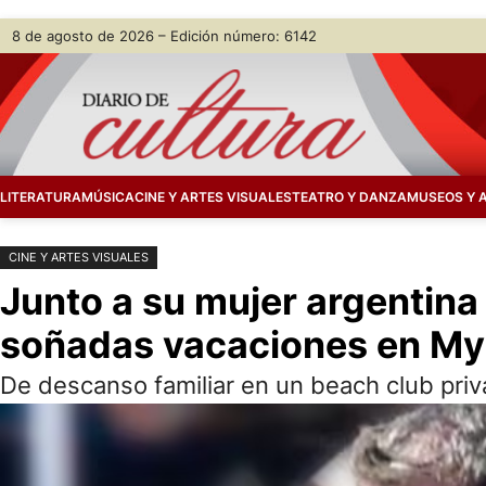
Saltar
Skip
8 de agosto de 2026 – Edición número: 6142
al
to
contenido
content
LITERATURA
MÚSICA
CINE Y ARTES VISUALES
TEATRO Y DANZA
MUSEOS Y 
CINE Y ARTES VISUALES
Junto a su mujer argentina
soñadas vacaciones en M
De descanso familiar en un beach club privad