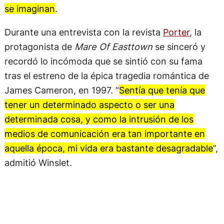
se imaginan
.
Durante una entrevista con la revista
Porter
, la
protagonista de
Mare Of Easttown
se sinceró y
recordó lo incómoda que se sintió con su fama
tras el estreno de la épica tragedia romántica de
James Cameron, en 1997. “
Sentía que tenía que
tener un determinado aspecto o ser una
determinada cosa, y como la intrusión de los
medios de comunicación era tan importante en
aquella época, mi vida era bastante desagradable
”,
admitió Winslet.