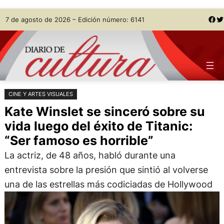
Saltar
Skip
Facebook
Twitter
7 de agosto de 2026 – Edición número: 6141
al
to
contenido
content
CINE Y ARTES VISUALES
Kate Winslet se sinceró sobre su
vida luego del éxito de Titanic:
“Ser famoso es horrible”
La actriz, de 48 años, habló durante una
entrevista sobre la presión que sintió al volverse
una de las estrellas más codiciadas de Hollywood