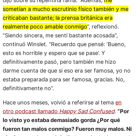
sometían a mucho escrutinio físico también y me
criticaban bastante; la prensa británica era
realmente poco amable conmigo
”, reflexionó.
“Siendo sincera, me sentí bastante acosada”,
continuó Winslet. “Recuerdo que pensé: ‘Bueno,
esto es horrible y espero que se pase’. Y
definitivamente pasó, pero también me hizo
darme cuenta de que si eso era ser famosa, yo no
estaba preparada para ser famosa, gracias. No,
definitivamente no”.
Hace unos meses, volvió a referirse al tema
en
otro podcast llamado
Happy Sad Confused
.
“Por
lo visto yo estaba demasiado gorda ¿Por qué
fueron tan malos conmigo? Fueron muy malos. Ni