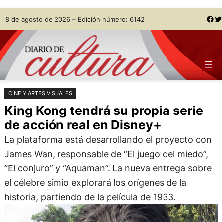
Saltar
Skip
Facebook
Twitter
8 de agosto de 2026 – Edición número: 6142
al
to
contenido
content
CINE Y ARTES VISUALES
King Kong tendrá su propia serie
de acción real en Disney+
La plataforma está desarrollando el proyecto con
James Wan, responsable de “El juego del miedo”,
“El conjuro” y “Aquaman”. La nueva entrega sobre
el célebre simio explorará los orígenes de la
historia, partiendo de la película de 1933.