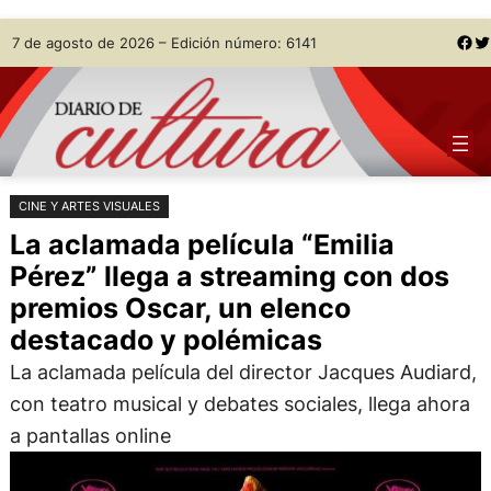
Saltar
Skip
Facebook
Twitter
7 de agosto de 2026 – Edición número: 6141
al
to
contenido
content
CINE Y ARTES VISUALES
La aclamada película “Emilia
Pérez” llega a streaming con dos
premios Oscar, un elenco
destacado y polémicas
La aclamada película del director Jacques Audiard,
con teatro musical y debates sociales, llega ahora
a pantallas online