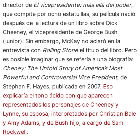
director de
El vicepresidente: más allá del poder
,
que compite por ocho estatuillas, su película nació
después de la lectura de un libro sobre Dick
Cheeney, el vicepresidente de George Bush
(junior). Sin embargo, McKay no aclaró en la
entrevista con
Rolling Stone
el título del libro. Pero
es posible imaginar que se refería a una biografía:
Cheney: The Untold Story of America’s Most
Powerful and Controversial Vice President
, de
Stephan F. Hayes, publicada en 2007.
Eso
explicaría el tono ácido con que aparecen
representados los personajes de Cheeney y
Lynne, su esposa, interpretados por Christian Bale
y Amy Adams, y de Bush hijo, a cargo de Sam
Rockwell
.