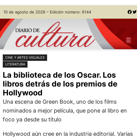
Saltar
Skip
Facebook
Twitter
10 de agosto de 2026 – Edición número: 6144
al
to
contenido
content
CINE Y ARTES VISUALES
LITERATURA
La biblioteca de los Oscar. Los
libros detrás de los premios de
Hollywood
Una escena de Green Book, uno de los films
nominados a mejor película, que pone al libro en
foco ya desde su título
Hollywood aún cree en la industria editorial. Varias