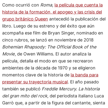
Como ocurrió con
Roma
,
la película que cuenta la
historia de la formación, el apogeo y las crisis del
grupo británico Queen
antecedió la publicación del
libro. Luego de su estreno y del éxito que aún
acompaña ese film de Bryan Singer, nominado en
cinco rubros, se lanzó en noviembre de 2018
Bohemian Rhapsody: The Official Book of the
Movie
, de Owen Williams. El autor analiza la
película, detalla el modo en que se recrearon
ambientes de la década de 1970 y se eligieron
momentos clave de la historia de
la banda para
presentar su trayectoria musical
. El año pasado
también se publicó
Freddie Mercury. La historia
del gran mito del rock
, del periodista italiano Luca
Garrò que, a partir de la figura del cantante, sienta