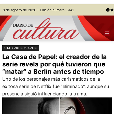
Saltar
Skip
Facebook
Twitter
8 de agosto de 2026 – Edición número: 6142
al
to
contenido
content
CINE Y ARTES VISUALES
La Casa de Papel: el creador de la
serie revela por qué tuvieron que
“matar” a Berlín antes de tiempo
Uno de los personajes más carismáticos de la
exitosa serie de Netflix fue “eliminado”, aunque su
presencia siguió influenciando la trama.