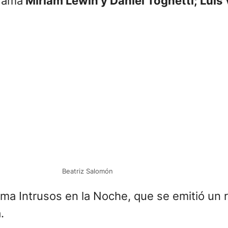
grama
Miriam Lewin y Daniel Tognetti; Luis 
Beatriz Salomón
ma Intrusos en la Noche, que se emitió un 
.