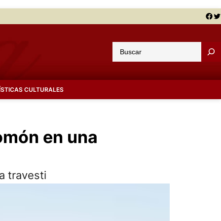
Facebook
Twitter
B
u
s
c
ÍSTICAS CULTURALES
a
r
lomón en una
a travesti