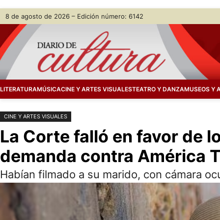
Saltar
Skip
8 de agosto de 2026 – Edición número: 6142
al
to
contenido
content
LITERATURA
MÚSICA
CINE Y ARTES VISUALES
TEATRO Y DANZA
MUSEOS Y 
CINE Y ARTES VISUALES
La Corte falló en favor de 
demanda contra América TV,
Habían filmado a su marido, con cámara ocu