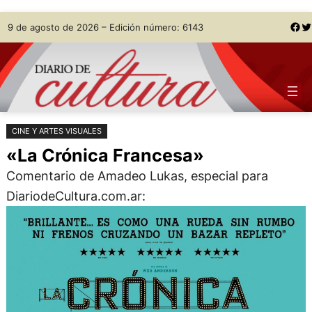
Saltar
Skip
Facebook
Twitter
9 de agosto de 2026 – Edición número: 6143
al
to
contenido
content
CINE Y ARTES VISUALES
«La Crónica Francesa»
Comentario de Amadeo Lukas, especial para
DiariodeCultura.com.ar: