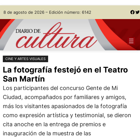
Saltar
Skip
Facebook
Twitter
8 de agosto de 2026 – Edición número: 6142
al
to
contenido
content
CINE Y ARTES VISUALES
La fotografía festejó en el Teatro
San Martín
Los participantes del concurso Gente de Mi
Ciudad, acompañados por familiares y amigos,
más los visitantes apasionados de la fotografía
como expresión artística y testimonial, se dieron
cita anoche en la entrega de premios e
inauguración de la muestra de las