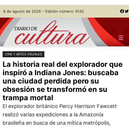
Saltar
Skip
Facebook
Twitter
8 de agosto de 2026 – Edición número: 6142
al
to
contenido
content
CINE Y ARTES VISUALES
La historia real del explorador que
inspiró a Indiana Jones: buscaba
una ciudad perdida pero su
obsesión se transformó en su
trampa mortal
El explorador británico Percy Harrison Fawcett
realizó varias expediciones a la Amazonía
brasileña en busca de una mítica metrópolis,