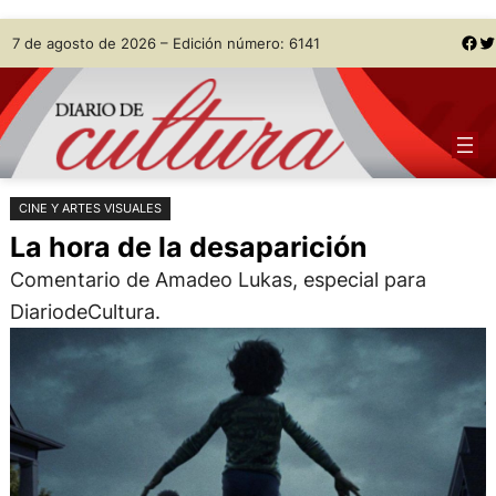
Saltar
Skip
Facebook
Twitter
7 de agosto de 2026 – Edición número: 6141
al
to
contenido
content
CINE Y ARTES VISUALES
La hora de la desaparición
Comentario de Amadeo Lukas, especial para
DiariodeCultura.