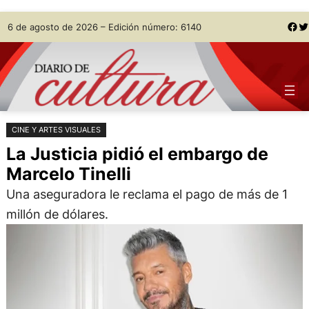
Saltar
Skip
Facebook
Twitter
6 de agosto de 2026 – Edición número: 6140
al
to
contenido
content
CINE Y ARTES VISUALES
La Justicia pidió el embargo de
Marcelo Tinelli
Una aseguradora le reclama el pago de más de 1
millón de dólares.