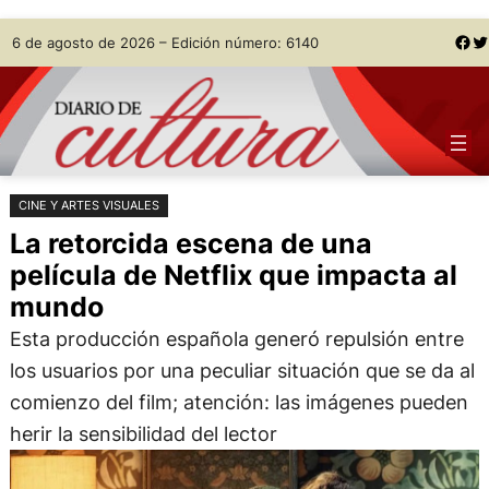
Saltar
Skip
Facebook
Twitter
6 de agosto de 2026 – Edición número: 6140
al
to
contenido
content
CINE Y ARTES VISUALES
La retorcida escena de una
película de Netflix que impacta al
mundo
Esta producción española generó repulsión entre
los usuarios por una peculiar situación que se da al
comienzo del film; atención: las imágenes pueden
herir la sensibilidad del lector