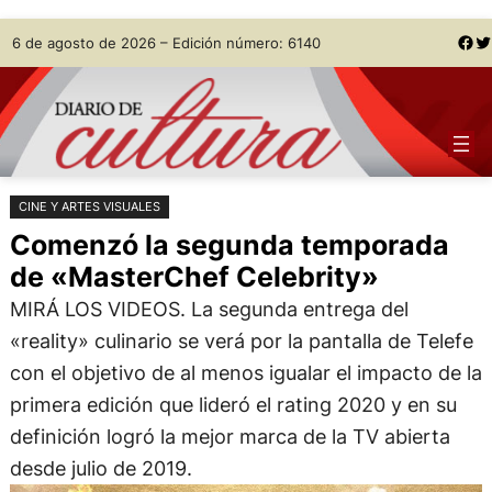
Saltar
Skip
Facebook
Twitter
6 de agosto de 2026 – Edición número: 6140
al
to
contenido
content
CINE Y ARTES VISUALES
Comenzó la segunda temporada
de «MasterChef Celebrity»
MIRÁ LOS VIDEOS. La segunda entrega del
«reality» culinario se verá por la pantalla de Telefe
con el objetivo de al menos igualar el impacto de la
primera edición que lideró el rating 2020 y en su
definición logró la mejor marca de la TV abierta
desde julio de 2019.