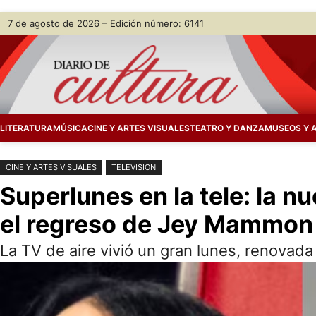
Saltar
Skip
7 de agosto de 2026 – Edición número: 6141
al
to
contenido
content
LITERATURA
MÚSICA
CINE Y ARTES VISUALES
TEATRO Y DANZA
MUSEOS Y 
CINE Y ARTES VISUALES
TELEVISION
Superlunes en la tele: la n
el regreso de Jey Mammon
La TV de aire vivió un gran lunes, renovad