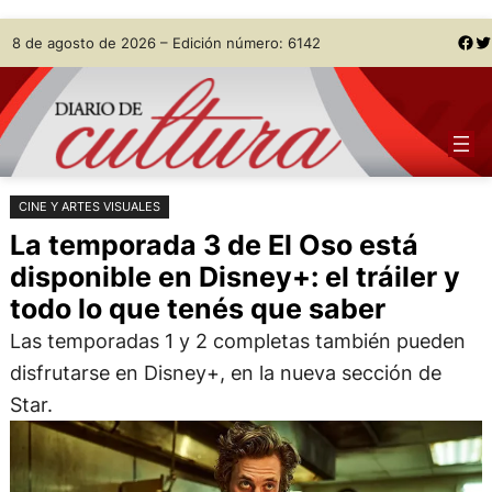
Saltar
Skip
Facebook
Twitter
8 de agosto de 2026 – Edición número: 6142
al
to
contenido
content
CINE Y ARTES VISUALES
La temporada 3 de El Oso está
disponible en Disney+: el tráiler y
todo lo que tenés que saber
Las temporadas 1 y 2 completas también pueden
disfrutarse en Disney+, en la nueva sección de
Star.