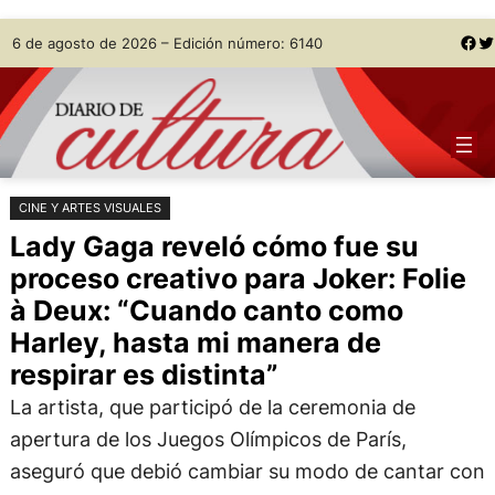
Saltar
Skip
Facebook
Twitter
6 de agosto de 2026 – Edición número: 6140
al
to
contenido
content
CINE Y ARTES VISUALES
Lady Gaga reveló cómo fue su
proceso creativo para Joker: Folie
à Deux: “Cuando canto como
Harley, hasta mi manera de
respirar es distinta”
La artista, que participó de la ceremonia de
apertura de los Juegos Olímpicos de París,
aseguró que debió cambiar su modo de cantar con