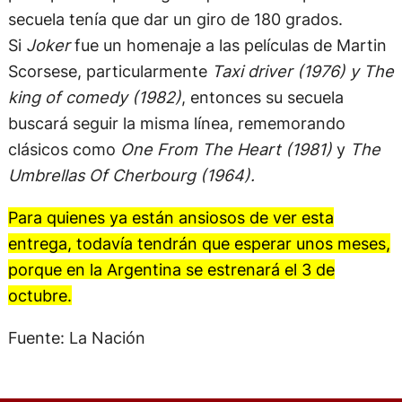
secuela tenía que dar un giro de 180 grados.
Si
Joker
fue un homenaje a las películas de Martin
Scorsese, particularmente
Taxi driver (1976) y The
king of comedy (1982)
, entonces su secuela
buscará seguir la misma línea, rememorando
clásicos como
One From The Heart (1981)
y
The
Umbrellas Of Cherbourg (1964).
Para quienes ya están ansiosos de ver esta
entrega, todavía tendrán que esperar unos meses,
porque en la Argentina se estrenará el 3 de
octubre.
Fuente: La Nación