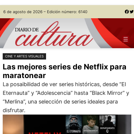
Saltar
Skip
Facebook
Twitter
6 de agosto de 2026 – Edición número: 6140
al
to
contenido
content
CINE Y ARTES VISUALES
Las mejores series de Netflix para
maratonear
La posaibilidad de ver series históricas, desde “El
Eternauta” y “Adolescencia” hasta “Black Mirror” y
“Merlina”, una selección de series ideales para
disfrutar.