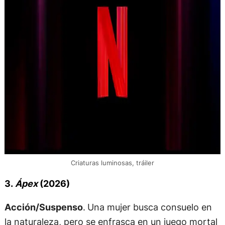
Criaturas luminosas, tráiler
3.
Ápex
(2026)
Acción/Suspenso
.
Una mujer busca consuelo en
la naturaleza, pero se enfrasca en un juego mortal