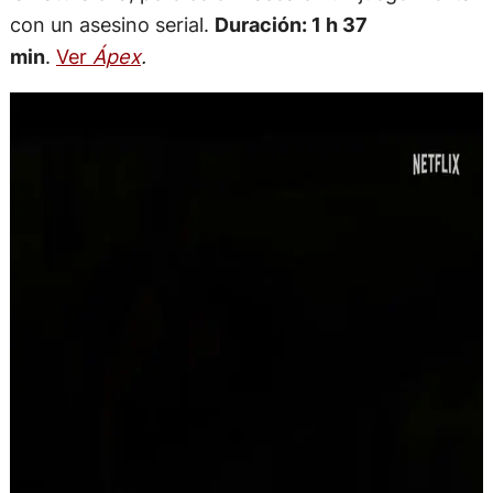
con un asesino serial.
Duración: 1 h 37
min
.
Ver
Ápex
.