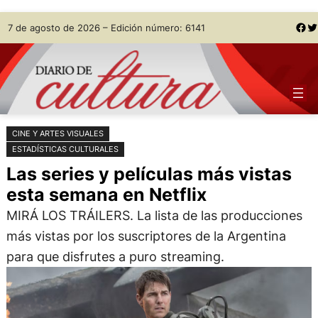
Saltar
Skip
Facebook
Twitter
7 de agosto de 2026 – Edición número: 6141
al
to
contenido
content
CINE Y ARTES VISUALES
ESTADÍSTICAS CULTURALES
Las series y películas más vistas
esta semana en Netflix
MIRÁ LOS TRÁILERS. La lista de las producciones
más vistas por los suscriptores de la Argentina
para que disfrutes a puro streaming.