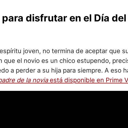
para disfrutar en el Día de
íritu joven, no termina de aceptar que su 
n que el novio es un chico estupendo, prec
do a perder a su hija para siempre. A eso h
padre de la novia
está disponible en Prime 