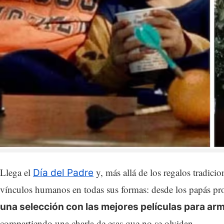
Llega el
y, más allá de los regalos tradici
Día del Padre
vínculos humanos en todas sus formas: desde los papás prote
una selección con las mejores películas para arm
compartiendo una charla de esas que no se olvidan.