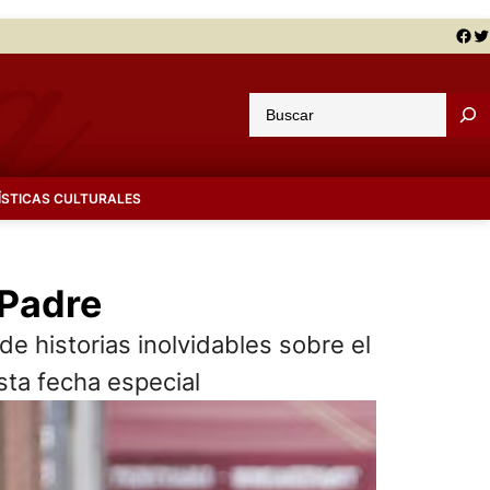
Facebook
Twitter
B
u
s
c
ÍSTICAS CULTURALES
a
r
 Padre
 historias inolvidables sobre el
esta fecha especial