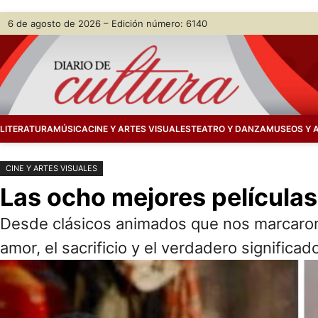
Saltar
Skip
6 de agosto de 2026 – Edición número: 6140
al
to
contenido
content
LITERATURA
MÚSICA
CINE Y ARTES VISUALES
TEATRO Y DANZA
MUSEOS Y 
CINE Y ARTES VISUALES
Las ocho mejores películas 
Desde clásicos animados que nos marcaron h
amor, el sacrificio y el verdadero significa