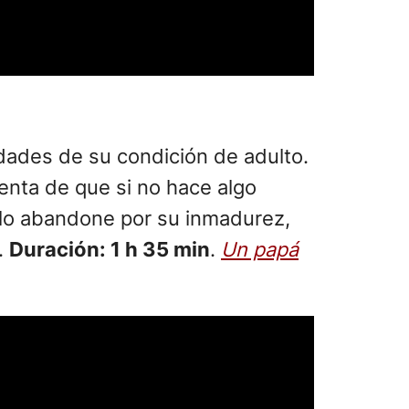
dades de su condición de adulto.
nta de que si no hace algo
a lo abandone por su inmadurez,
.
Duración: 1 h 35 min
.
Un papá