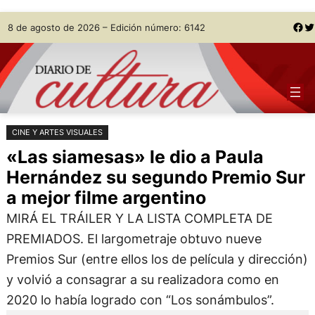
Saltar
Skip
Facebook
Twitter
8 de agosto de 2026 – Edición número: 6142
al
to
contenido
content
CINE Y ARTES VISUALES
«Las siamesas» le dio a Paula
Hernández su segundo Premio Sur
a mejor filme argentino
MIRÁ EL TRÁILER Y LA LISTA COMPLETA DE
PREMIADOS. El largometraje obtuvo nueve
Premios Sur (entre ellos los de película y dirección)
y volvió a consagrar a su realizadora como en
2020 lo había logrado con “Los sonámbulos”.