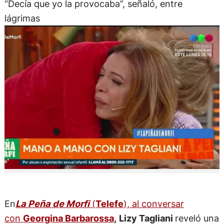
“Decía que yo la provocaba”, señaló, entre
lágrimas
En
La Peña de Morfi
(
Telefe
), al conversar
con
Georgina Barbarossa
,
Lizy Tagliani
reveló una