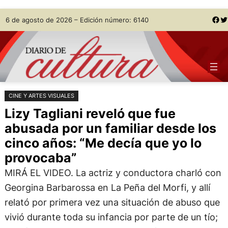
Saltar
Skip
Facebook
Twitter
6 de agosto de 2026 – Edición número: 6140
al
to
contenido
content
CINE Y ARTES VISUALES
Lizy Tagliani reveló que fue
abusada por un familiar desde los
cinco años: “Me decía que yo lo
provocaba”
MIRÁ EL VIDEO. La actriz y conductora charló con
Georgina Barbarossa en La Peña del Morfi, y allí
relató por primera vez una situación de abuso que
vivió durante toda su infancia por parte de un tío;