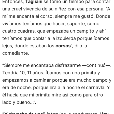
Entonces,
Tagliani
se tomó un tiempo para contar
una cruel vivencia de su niñez con esa persona. “A
mí me encanta el corso, siempre me gustó. Donde
vivíamos teníamos que hacer, suponte, como
cuatro cuadras, que empezaba un campito y ahí
teníamos que doblar a la izquierda porque íbamos
lejos, donde estaban los
corsos
”, dijo la
comediante.
“Siempre me encantaba disfrazarme —continuó—.
Tendría 10, 11 años. Íbamos con una primita y
empezamos a caminar porque era mucho campo y
era de noche, porque era a la noche el carnavla. Y
él hacía que mi primita mire así como para otro
lado y bueno…”.
“Y abusaba de vos”,
intervino la conductora.
Lizy