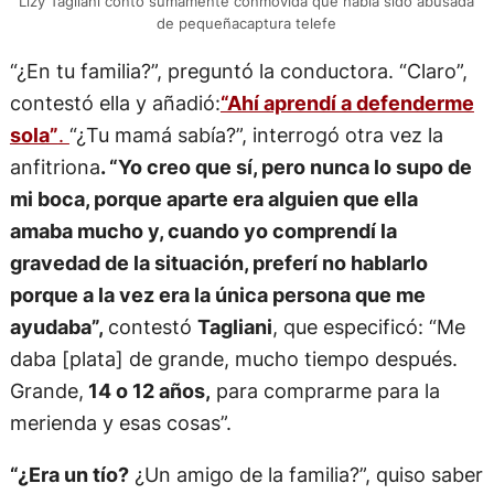
Lizy Tagliani contó sumamente conmovida que había sido abusada
de pequeñacaptura telefe
“¿En tu familia?”, preguntó la conductora. “Claro”,
contestó ella y añadió:
“Ahí aprendí a defenderme
sola”
.
“¿Tu mamá sabía?”, interrogó otra vez la
anfitriona
. “Yo creo que sí, pero nunca lo supo de
mi boca, porque aparte era alguien que ella
amaba mucho y, cuando yo comprendí la
gravedad de la situación, preferí no hablarlo
porque a la vez era la única persona que me
ayudaba”,
contestó
Tagliani
, que especificó: “Me
daba [plata] de grande, mucho tiempo después.
Grande,
14 o 12 años,
para comprarme para la
merienda y esas cosas”.
“¿Era un tío?
¿Un amigo de la familia?”, quiso saber