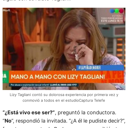
Lizy Tagliani contó su dolorosa experiencia por primera vez y
conmovió a todos en el estudioCaptura Telefe
“¿Está vivo ese ser?”
, preguntó la conductora.
“
No
”, respondió la invitada. “¿A él le pudiste decir?”,