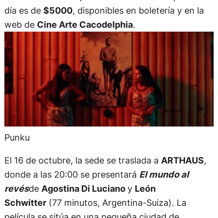
día es de
$5000
, disponibles en boletería y en la
web de
Cine Arte Cacodelphia
.
Punku
El 16 de octubre, la sede se traslada a
ARTHAUS
,
donde a las 20:00 se presentará
El mundo al
revés
de
Agostina Di Luciano
y
León
Schwitter
(77 minutos, Argentina-Suiza). La
película se sitúa en una pequeña ciudad de