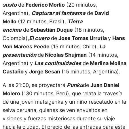
susto
de
Federico Morlio
(20 minutos,
Argentina),
Capturar al fantasma
de
David
Mello
(12 minutos, Brasil),
Tierra
encima
de
Sebastián Duque
(18 minutos,
Colombia),
El cuero
de
Jose Tomas Urrutia
y
Hans
Von Marees Peede
(15 minutos, Chile),
La
presentación
de
Nicolas Shujman
(14 minutos,
Argentina) y
Las continuidades
de
Merlina Molina
Castaño
y
Jorge Sesan
(15 minutos, Argentina).
A las 21:00, se proyectará
Punku
de
Juan Daniel
Molero
(130 minutos, Perú), que relata la travesía
de una joven matsigenka y un niño rescatado en la
selva peruana, quienes se ven envueltos en
visiones y fuerzas misteriosas durante su viaje
hacia la ciudad. El precio de las entradas para este