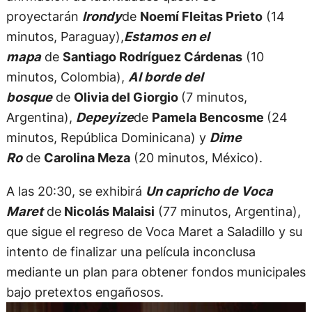
proyectarán
Irondy
de
Noemí Fleitas Prieto
(14
minutos, Paraguay),
Estamos en el
mapa
de
Santiago Rodríguez Cárdenas
(10
minutos, Colombia),
Al borde del
bosque
de
Olivia del Giorgio
(7 minutos,
Argentina),
Depeyize
de
Pamela Bencosme
(24
minutos, República Dominicana) y
Dime
Ro
de
Carolina Meza
(20 minutos, México).
A las 20:30, se exhibirá
Un capricho de Voca
Maret
de
Nicolás Malaisi
(77 minutos, Argentina),
que sigue el regreso de Voca Maret a Saladillo y su
intento de finalizar una película inconclusa
mediante un plan para obtener fondos municipales
bajo pretextos engañosos.