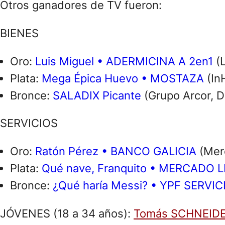
Otros ganadores de TV fueron:
BIENES
Oro:
Luis Miguel • ADERMICINA A 2en1
(L
Plata:
Mega Épica Huevo • MOSTAZA
(In
Bronce:
SALADIX Picante
(Grupo Arcor, D
SERVICIOS
Oro:
Ratón Pérez • BANCO GALICIA
(Mer
Plata:
Qué nave, Franquito • MERCADO L
Bronce:
¿Qué haría Messi? • YPF SERVI
JÓVENES (18 a 34 años):
Tomás SCHNEIDE