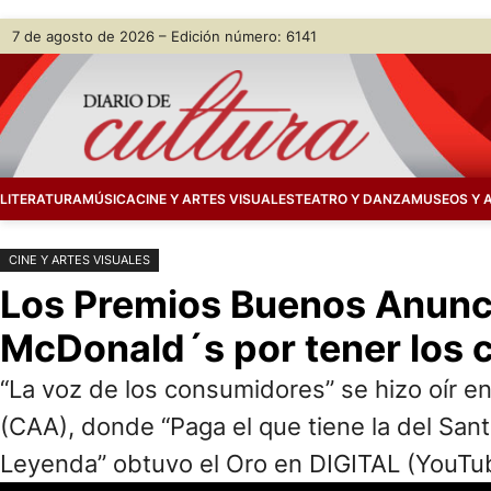
Saltar
Skip
7 de agosto de 2026 – Edición número: 6141
al
to
contenido
content
LITERATURA
MÚSICA
CINE Y ARTES VISUALES
TEATRO Y DANZA
MUSEOS Y 
CINE Y ARTES VISUALES
Los Premios Buenos Anunci
McDonald´s por tener los 
“La voz de los consumidores” se hizo oír e
(CAA), donde “Paga el que tiene la del Sa
Leyenda” obtuvo el Oro en DIGITAL (YouTu