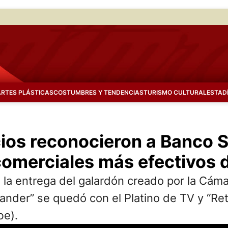
ARTES PLÁSTICAS
COSTUMBRES Y TENDENCIAS
TURISMO CULTURAL
ESTAD
os reconocieron a Banco S
comerciales más efectivos 
n la entrega del galardón creado por la Cá
ntander” se quedó con el Platino de TV y 
be).