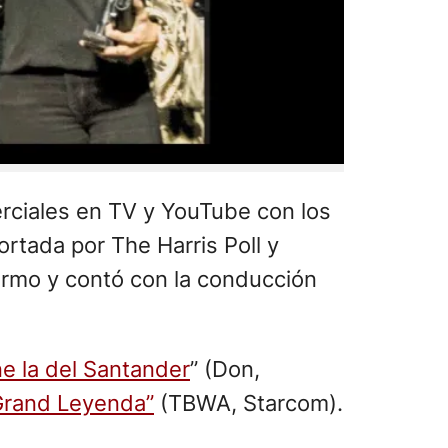
erciales en TV y YouTube con los
rtada por The Harris Poll y
ermo y contó con la conducción
ne la del Santander
” (Don,
rand Leyenda”
(TBWA, Starcom).