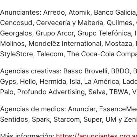
Anunciantes: Arredo, Atomik, Banco Galici
Cencosud, Cervecería y Maltería, Quilmes,
Georgalos, Grupo Arcor, Grupo Telefónica,
Molinos, Mondelēz International, Mostaza, 
StyleStore, Telecom, The Coca-Cola Compa
Agencias creativas: Basso Brovelli, BBDO, B
Gyps, Hello, Hermida, Isla, La América, La
Palo, Profundo Advertising, Selva, TBWA, 
Agencias de medios: Anunciar, EssenceMedi
Sentidos, Spark, Starcom, Super, UM y Zeni
Más información:
https://anunciantes.org.