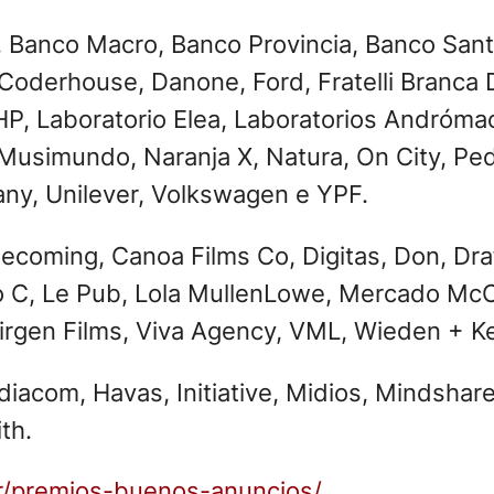
a, Banco Macro, Banco Provincia, Banco San
 Coderhouse, Danone, Ford, Fratelli Branca
 HP, Laboratorio Elea, Laboratorios Andróm
Musimundo, Naranja X, Natura, On City, Pedi
ny, Unilever, Volkswagen e YPF.
ecoming, Canoa Films Co, Digitas, Don, Draft
do C, Le Pub, Lola MullenLowe, Mercado McCa
Virgen Films, Viva Agency, VML, Wieden + 
acom, Havas, Initiative, Midios, Mindshare
th.
ar/premios-buenos-anuncios/