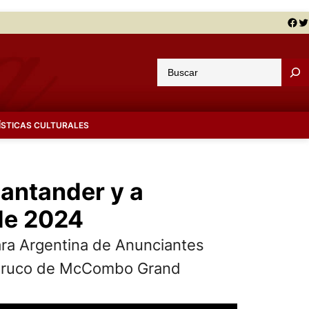
Facebook
Twitter
B
u
s
c
ÍSTICAS CULTURALES
a
r
antander y a
de 2024
mara Argentina de Anunciantes
“Retruco de McCombo Grand