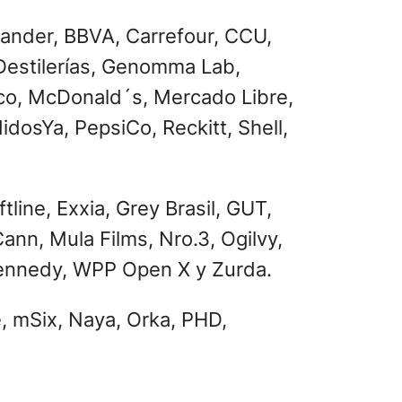
tander, BBVA, Carrefour, CCU,
 Destilerías, Genomma Lab,
aco, McDonald´s, Mercado Libre,
dosYa, PepsiCo, Reckitt, Shell,
line, Exxia, Grey Brasil, GUT,
nn, Mula Films, Nro.3, Ogilvy,
Kennedy, WPP Open X y Zurda.
, mSix, Naya, Orka, PHD,