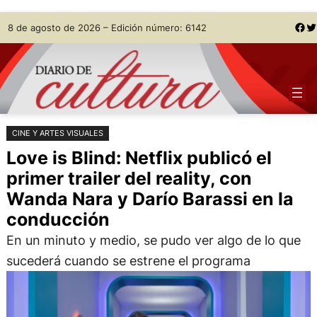
Saltar
Skip
Facebook
Twitter
8 de agosto de 2026 – Edición número: 6142
al
to
contenido
content
CINE Y ARTES VISUALES
Love is Blind: Netflix publicó el
primer trailer del reality, con
Wanda Nara y Darío Barassi en la
conducción
En un minuto y medio, se pudo ver algo de lo que
sucederá cuando se estrene el programa