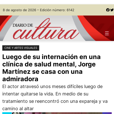
Saltar
Skip
Facebook
Twitter
8 de agosto de 2026 – Edición número: 6142
al
to
contenido
content
CINE Y ARTES VISUALES
Luego de su internación en una
clínica de salud mental, Jorge
Martínez se casa con una
admiradora
El actor atravesó unos meses difíciles luego de
intentar quitarse la vida. En medio de su
tratamiento se reencontró con una expareja y va
camino al altar