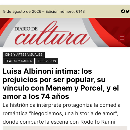
Saltar
Skip
Facebook
Twitter
9 de agosto de 2026 – Edición número: 6143
al
to
contenido
content
CINE Y ARTES VISUALES
TEATRO Y DANZA
TELEVISION
Luisa Albinoni íntima: los
prejuicios por ser popular, su
vínculo con Menem y Porcel, y el
amor a los 74 años
La histriónica intérprete protagoniza la comedia
romántica “Negociemos, una historia de amor”,
donde comparte la escena con Rodolfo Ranni