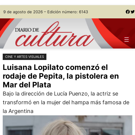
Saltar
Skip
Facebook
Twitter
9 de agosto de 2026 – Edición número: 6143
al
to
contenido
content
CINE Y ARTES VISUALES
Luisana Lopilato comenzó el
rodaje de Pepita, la pistolera en
Mar del Plata
Bajo la dirección de Lucía Puenzo, la actriz se
transformó en la mujer del hampa más famosa de
la Argentina