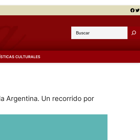
Facebook
Twitter
B
u
s
c
ÍSTICAS CULTURALES
a
r
la Argentina. Un recorrido por