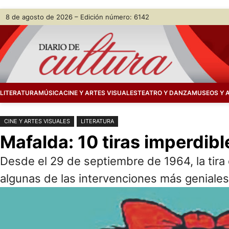
Saltar
Skip
8 de agosto de 2026 – Edición número: 6142
al
to
contenido
content
LITERATURA
MÚSICA
CINE Y ARTES VISUALES
TEATRO Y DANZA
MUSEOS Y 
CINE Y ARTES VISUALES
LITERATURA
Mafalda: 10 tiras imperdibl
Desde el 29 de septiembre de 1964, la tira 
algunas de las intervenciones más geniales