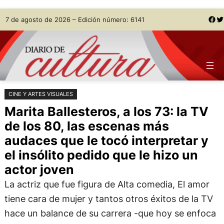
Saltar
Skip
Facebook
Twitter
7 de agosto de 2026 – Edición número: 6141
al
to
contenido
content
CINE Y ARTES VISUALES
Marita Ballesteros, a los 73: la TV
de los 80, las escenas más
audaces que le tocó interpretar y
el insólito pedido que le hizo un
actor joven
La actriz que fue figura de Alta comedia, El amor
tiene cara de mujer y tantos otros éxitos de la TV
hace un balance de su carrera -que hoy se enfoca