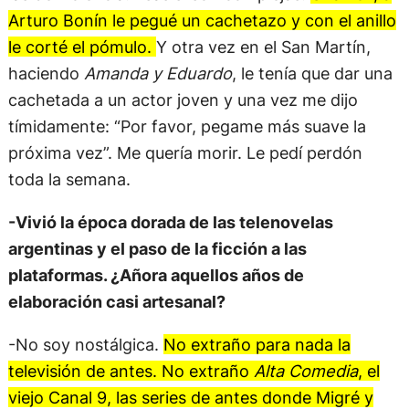
Arturo Bonín le pegué un cachetazo y con el anillo
le corté el pómulo.
Y otra vez en el San Martín,
haciendo
Amanda y Eduardo
, le tenía que dar una
cachetada a un actor joven y una vez me dijo
tímidamente: “Por favor, pegame más suave la
próxima vez”. Me quería morir. Le pedí perdón
toda la semana.
-Vivió la época dorada de las telenovelas
argentinas y el paso de la ficción a las
plataformas. ¿Añora aquellos años de
elaboración casi artesanal?
-No soy nostálgica.
No extraño para nada la
televisión de antes. No extraño
Alta Comedia
, el
viejo Canal 9, las series de antes donde Migré y