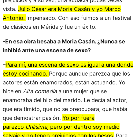
prejuicios y a su vez, una audacia pocas veces
vista.
Julio César era Moria Casán y yo Marco
Antonio.
Impensado. Con eso fuimos a un festival
de clásicos en Mérida y fue un éxito.
-En esa obra besaba a Moria Casán. ¿Nunca se
inhibió ante una escena de sexo?
–
Para mí, una escena de sexo es igual a una donde
estoy cocinando.
Porque aunque parezca que los
actores están enamorados, están actuando. Yo
hice en
Alta comedia
a una mujer que se
enamoraba del hijo del marido. Le decía al actor,
que era tímido, que no se preocupara, que había
que demostrar pasión.
Yo por fuera
parezco
Utilísima,
pero por dentro soy medio
salvaje y no tengo prejuicios con los besos.
Para