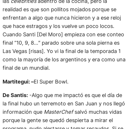
las
celebrities
adentro de la cocina, pero la
realidad es que son pollitos mojados porque se
enfrentan a algo que nunca hicieron y a ese reloj
que hace estragos y los vuelve un poco locos.
Cuando Santi [Del Moro] empieza con ese conteo
final “10, 9, 8…″ parado sobre una sola pierna es
Las Vegas [risas]. Yo vi la final de la temporada 1
como la mayoría de los argentinos y era como una
final de un mundial.
Martitegui: –
El Super Bowl.
De Santis:
-Algo que me impactó es que el día de
la final hubo un terremoto en San Juan y nos llegó
información que
MasterChef
salvó muchas vidas
porque la gente se quedó despierta a mirar el
programa, pudo alertarse y tomar recaudos. Si se