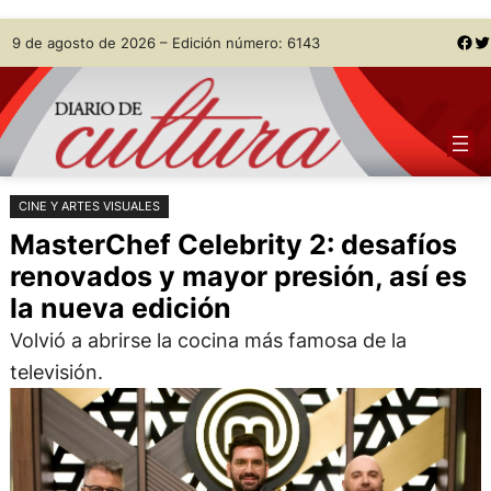
Saltar
Skip
Facebook
Twitter
9 de agosto de 2026 – Edición número: 6143
al
to
contenido
content
CINE Y ARTES VISUALES
MasterChef Celebrity 2: desafíos
renovados y mayor presión, así es
la nueva edición
Volvió a abrirse la cocina más famosa de la
televisión.