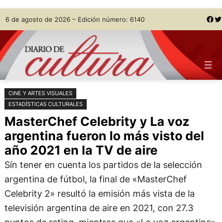
Saltar
Skip
Facebook
Twitter
6 de agosto de 2026 – Edición número: 6140
al
to
contenido
content
CINE Y ARTES VISUALES
ESTADÍSTICAS CULTURALES
MasterChef Celebrity y La voz
argentina fueron lo más visto del
año 2021 en la TV de aire
Sín tener en cuenta los partidos de la selección
argentina de fútbol, la final de «MasterChef
Celebrity 2» resultó la emisión más vista de la
televisión argentina de aire en 2021, con 27.3