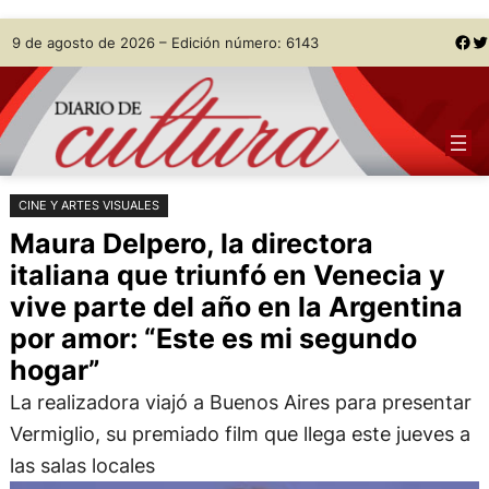
Saltar
Skip
Facebook
Twitter
9 de agosto de 2026 – Edición número: 6143
al
to
contenido
content
CINE Y ARTES VISUALES
Maura Delpero, la directora
italiana que triunfó en Venecia y
vive parte del año en la Argentina
por amor: “Este es mi segundo
hogar”
La realizadora viajó a Buenos Aires para presentar
Vermiglio, su premiado film que llega este jueves a
las salas locales