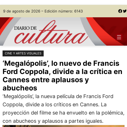
Saltar
Skip
Facebook
Twitter
9 de agosto de 2026 – Edición número: 6143
al
to
contenido
content
CINE Y ARTES VISUALES
‘Megalópolis’, lo nuevo de Francis
Ford Coppola, divide a la crítica en
Cannes entre aplausos y
abucheos
‘Megalópolis’, la nueva película de Francis Ford
Coppola, divide a los críticos en Cannes. La
proyección del filme se ha envuelto en la polémica,
con abucheos y aplausos a partes iguales.