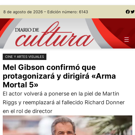
Saltar
Skip
Facebook
Twitter
8 de agosto de 2026 – Edición número: 6143
al
to
contenido
content
CINE Y ARTES VISUALES
Mel Gibson confirmó que
protagonizará y dirigirá «Arma
Mortal 5»
El actor volverá a ponerse en la piel de Martin
Riggs y reemplazará al fallecido Richard Donner
en el rol de director