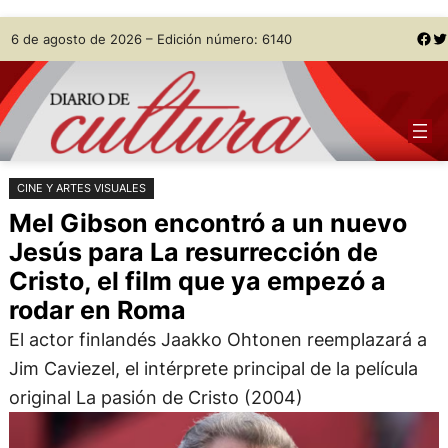
Saltar
Skip
Facebook
Twitter
6 de agosto de 2026 – Edición número: 6140
al
to
contenido
content
CINE Y ARTES VISUALES
Mel Gibson encontró a un nuevo
Jesús para La resurrección de
Cristo, el film que ya empezó a
rodar en Roma
El actor finlandés Jaakko Ohtonen reemplazará a
Jim Caviezel, el intérprete principal de la película
original La pasión de Cristo (2004)