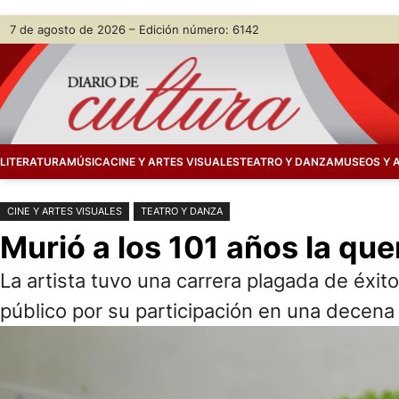
Saltar
Skip
7 de agosto de 2026 – Edición número: 6142
al
to
contenido
content
LITERATURA
MÚSICA
CINE Y ARTES VISUALES
TEATRO Y DANZA
MUSEOS Y 
CINE Y ARTES VISUALES
TEATRO Y DANZA
Murió a los 101 años la que
La artista tuvo una carrera plagada de éxito
público por su participación en una decena