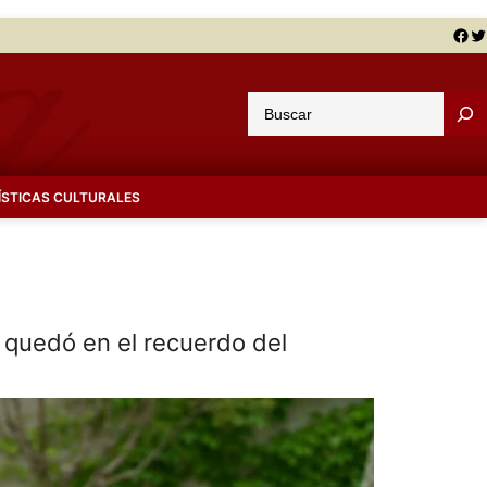
Facebook
Twitter
B
u
s
c
ÍSTICAS CULTURALES
a
r
 y quedó en el recuerdo del