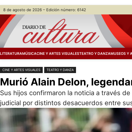
Saltar
Skip
8 de agosto de 2026 – Edición número: 6142
al
to
contenido
content
LITERATURA
MÚSICA
CINE Y ARTES VISUALES
TEATRO Y DANZA
MUSEOS Y 
CINE Y ARTES VISUALES
TEATRO Y DANZA
Murió Alain Delon, legendar
Sus hijos confirmaron la noticia a través 
judicial por distintos desacuerdos entre su