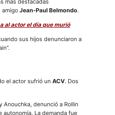
las más destacadas
u amigo
Jean-Paul Belmondo
.
 al actor el día que murió
cuando sus hijos denunciaron a
in”.
do el actor sufrió un
ACV
. Dos
y Anouchka, denunció a Rollin
a de autonomía. La demanda fue