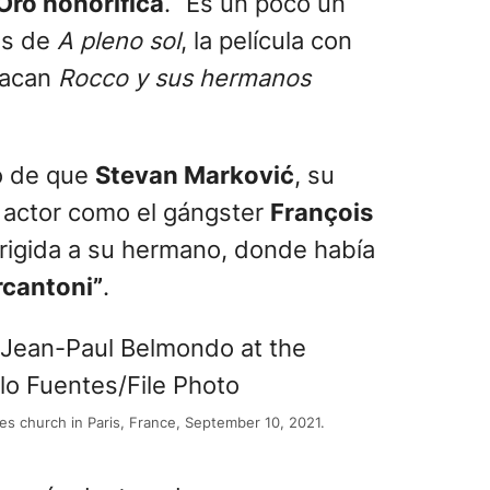
Oro honorífica
. “Es un poco un
es de
A pleno sol
, la película con
stacan
Rocco y sus hermanos
o de que
Stevan Marković
, su
l actor como el gángster
François
irigida a su hermano, donde había
rcantoni”
.
es church in Paris, France, September 10, 2021.