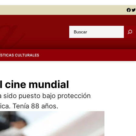
Facebook
Twitter
B
u
s
c
ÍSTICAS CULTURALES
a
r
l cine mundial
a sido puesto bajo protección
ica. Tenía 88 años.