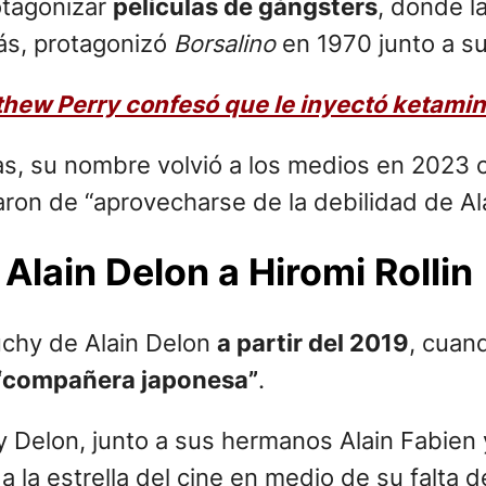
otagonizar
películas de gángsters
, donde 
ás, protagonizó
Borsalino
en 1970 junto a s
thew Perry confesó que le inyectó ketamina
as, su nombre volvió a los medios en 2023 
aron de “aprovecharse de la debilidad de Ala
 Alain Delon a Hiromi Rollin
uchy de Alain Delon
a partir del 2019
, cuan
“compañera japonesa”
.
 Delon, junto a sus hermanos Alain Fabien 
s
a la estrella del cine en medio de su falt