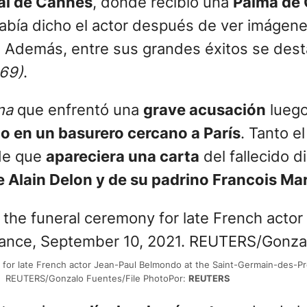
al de Cannes
, donde recibió una
Palma de 
había dicho el actor después de ver imágen
60. Además, entre sus grandes éxitos se de
969)
.
ina
que enfrentó una
grave acusación
lueg
o en un basurero cercano a París
. Tanto e
de que
apareciera una carta
del fallecido d
e Alain Delon y de su padrino Francois Ma
 for late French actor Jean-Paul Belmondo at the Saint-Germain-des-Pr
REUTERS/Gonzalo Fuentes/File PhotoPor:
REUTERS