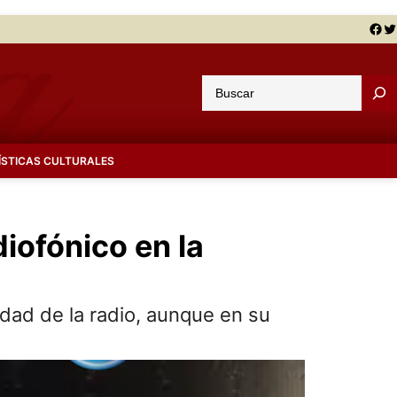
Facebook
Twitter
B
u
s
c
ÍSTICAS CULTURALES
a
r
diofónico en la
idad de la radio, aunque en su