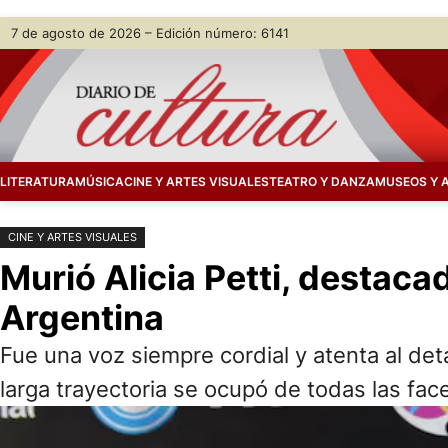
Saltar
Skip
7 de agosto de 2026 – Edición número: 6141
al
to
contenido
content
LITERATURA
MÚSICA
CINE Y ARTES VISUALES
TEATRO Y DANZA
MUSEOS Y 
CINE Y ARTES VISUALES
Murió Alicia Petti, destaca
Argentina
Fue una voz siempre cordial y atenta al deta
larga trayectoria se ocupó de todas las fa