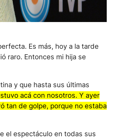
perfecta. Es más, hoy a la tarde
ó raro. Entonces mi hija se
tina y que hasta sus últimas
stuvo acá con nosotros. Y ayer
yó tan de golpe, porque no estaba
re el espectáculo en todas sus