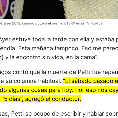
 Petti en 2015, cuando obtuvo el premio ETERPrensa TV Pública
Ayer estuve toda la tarde con ella y estaba 
atendía. Esta mañana tampoco. Eso me pareci
) y la encontró sin vida, en la cama”.
agos contó que la muerte de Petti fue repen
de su columna habitual.
“El sábado pasado e
ndo algunas cosas para hoy. Por eso nos ca
 15 días”, agregó el conductor.
as, Petti se ocupó de escribir y hablar sob