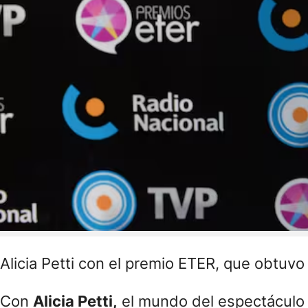
Alicia Petti con el premio ETER, que obtuv
Con
Alicia Petti,
el mundo del espectáculo 