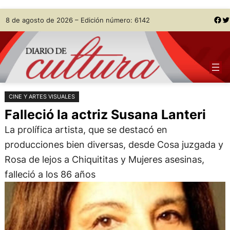
Saltar
Skip
Facebook
Twitter
8 de agosto de 2026 – Edición número: 6142
al
to
contenido
content
CINE Y ARTES VISUALES
Falleció la actriz Susana Lanteri
La prolífica artista, que se destacó en
producciones bien diversas, desde Cosa juzgada y
Rosa de lejos a Chiquititas y Mujeres asesinas,
falleció a los 86 años