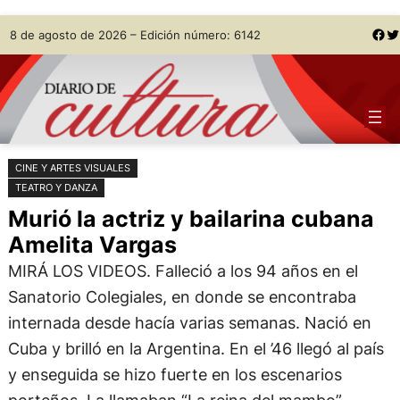
Saltar
Skip
Facebook
Twitter
8 de agosto de 2026 – Edición número: 6142
al
to
contenido
content
CINE Y ARTES VISUALES
TEATRO Y DANZA
Murió la actriz y bailarina cubana
Amelita Vargas
MIRÁ LOS VIDEOS. Falleció a los 94 años en el
Sanatorio Colegiales, en donde se encontraba
internada desde hacía varias semanas. Nació en
Cuba y brilló en la Argentina. En el ’46 llegó al país
y enseguida se hizo fuerte en los escenarios