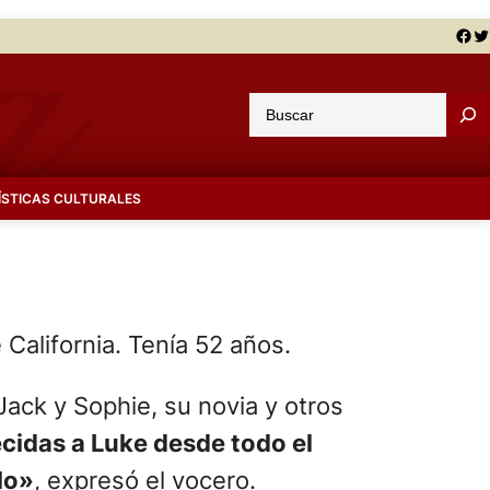
Facebook
Twitter
B
u
s
c
ÍSTICAS CULTURALES
a
r
 California. Tenía 52 años.
Jack y Sophie, su novia y otros
ecidas a Luke desde todo el
lo»
, expresó el vocero.