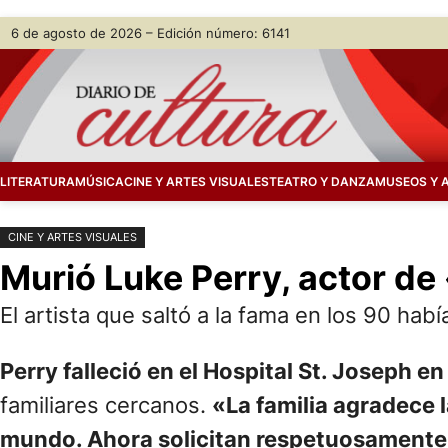
Saltar
Skip
6 de agosto de 2026 – Edición número: 6141
al
to
contenido
content
LITERATURA
MÚSICA
CINE Y ARTES VISUALES
TEATRO Y DANZA
MUSEOS Y 
CINE Y ARTES VISUALES
Murió Luke Perry, actor de
El artista que saltó a la fama en los 90 hab
Perry falleció en el Hospital St. Joseph en
familiares cercanos.
«La familia agradece 
mundo. Ahora solicitan respetuosamente