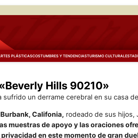
ARTES PLÁSTICAS
COSTUMBRES Y TENDENCIAS
TURISMO CULTURAL
ESTAD
 «Beverly Hills 90210»
ía sufrido un derrame cerebral en su casa de
 Burbank, Califonia,
rodeado de sus hijos, 
las muestras de apoyo y las oraciones ofr
 privacidad en este momento de gran due