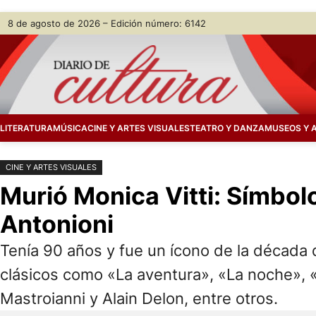
Saltar
Skip
8 de agosto de 2026 – Edición número: 6142
al
to
contenido
content
LITERATURA
MÚSICA
CINE Y ARTES VISUALES
TEATRO Y DANZA
MUSEOS Y 
CINE Y ARTES VISUALES
Murió Monica Vitti: Símbolo
Antonioni
Tenía 90 años y fue un ícono de la década del
clásicos como «La aventura», «La noche», «E
Mastroianni y Alain Delon, entre otros.