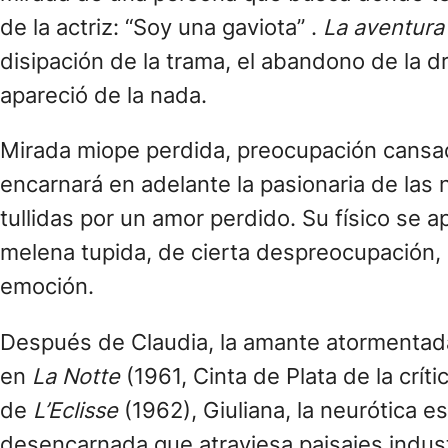
de la actriz: “Soy una gaviota” .
La aventur
disipación de la trama, el abandono de la d
apareció de la nada.
Mirada miope perdida, preocupación cansada
encarnará en adelante la pasionaria de las
tullidas por un amor perdido. Su físico se a
melena tupida, de cierta despreocupación, 
emoción.
Después de Claudia, la amante atormenta
en
La Notte
(1961, Cinta de Plata de la crít
de
L’Eclisse
(1962), Giuliana, la neurótica e
desencarnada que atraviesa paisajes indus