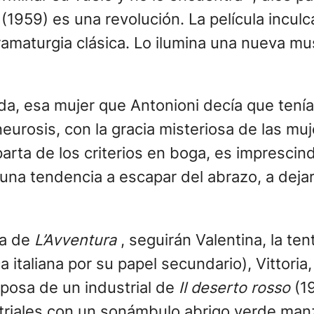
a
(1959) es una revolución. La película inculca
ramaturgia clásica. Lo ilumina una nueva mus
, esa mujer que Antonioni decía que tenía 
 neurosis, con la gracia misteriosa de las 
parta de los criterios en boga, es imprescin
una tendencia a escapar del abrazo, a dejar
da de
L’Avventura
, seguirán Valentina, la t
ica italiana por su papel secundario), Vitto
sposa de un industrial de
Il deserto rosso
(19
triales con un sonámbulo abrigo verde man