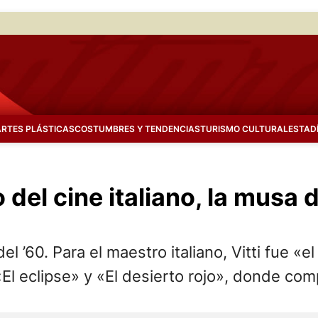
ARTES PLÁSTICAS
COSTUMBRES Y TENDENCIAS
TURISMO CULTURAL
ESTAD
 del cine italiano, la musa
 ’60. Para el maestro italiano, Vitti fue «el
l eclipse» y «El desierto rojo», donde comp