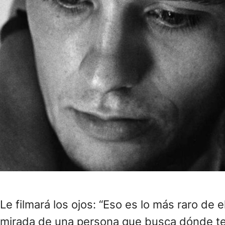
Le filmará los ojos: “Eso es lo más raro de e
mirada de una persona que busca dónde term