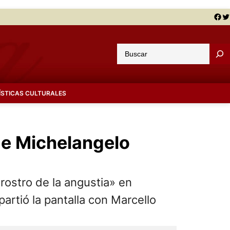
Facebook
Twitter
B
u
s
c
ÍSTICAS CULTURALES
a
r
 de Michelangelo
 rostro de la angustia» en
artió la pantalla con Marcello