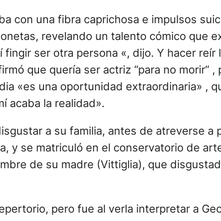
 con una fibra caprichosa e impulsos suic
etas, revelando un talento cómico que expl
 fingir ser otra persona «, dijo. Y hacer reír
firmó que quería ser actriz “para no morir” , 
edia «es una oportunidad extraordinaria» , q
í acaba la realidad».
gustar a su familia, antes de atreverse a p
aba, y se matriculó en el conservatorio de 
re de su madre (Vittiglia), que disgustada 
pertorio, pero fue al verla interpretar a G