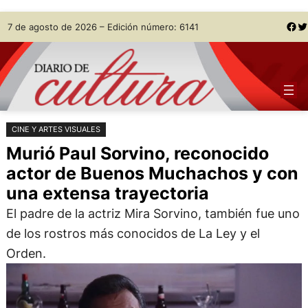
Saltar
Skip
Facebook
Twitter
7 de agosto de 2026 – Edición número: 6141
al
to
contenido
content
CINE Y ARTES VISUALES
Murió Paul Sorvino, reconocido
actor de Buenos Muchachos y con
una extensa trayectoria
El padre de la actriz Mira Sorvino, también fue uno
de los rostros más conocidos de La Ley y el
Orden.