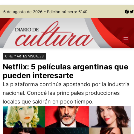
Saltar
Skip
Facebook
Twitter
6 de agosto de 2026 – Edición número: 6140
al
to
contenido
content
CINE Y ARTES VISUALES
Netflix: 5 películas argentinas que
pueden interesarte
La plataforma continúa apostando por la industria
nacional. Conocé las principales producciones
locales que saldrán en poco tiempo.