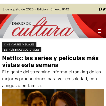
Saltar
Skip
Facebook
Twitter
8 de agosto de 2026 – Edición número: 6142
al
to
contenido
content
CINE Y ARTES VISUALES
ESTADÍSTICAS CULTURALES
Netflix: las series y películas más
vistas esta semana
El gigante del streaming informa el ranking de las
mejores producciones para ver en soledad, con
amigos o en familia.