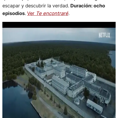
escapar y descubrir la verdad.
Duración: ocho
episodios
.
Ver
Te encontraré
.